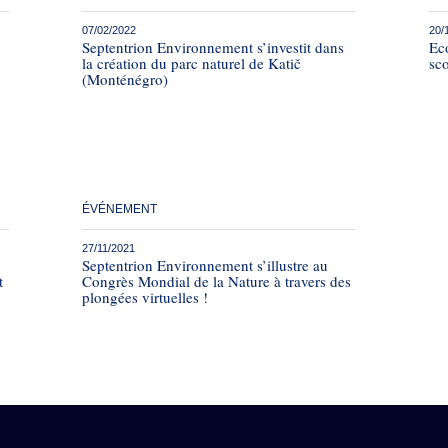
07/02/2022
20/
Septentrion Environnement s’investit dans
Eco
la création du parc naturel de Katič
sco
(Monténégro)
ÉVÉNEMENT
27/11/2021
Septentrion Environnement s’illustre au
t
Congrès Mondial de la Nature à travers des
plongées virtuelles !