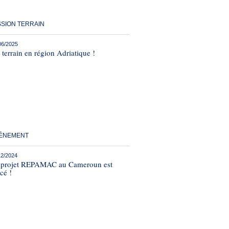
SSION TERRAIN
06/2025
terrain en région Adriatique !
ÉNEMENT
12/2024
 projet REPAMAC au Cameroun est
cé !