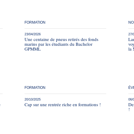
FORMATION
NO
23/04/2026
27/
Une centaine de pneus retirés des fonds
La
marins par les étudiants du Bachelor
voy
GPMML
la 
FORMATION
ÉV
20/10/2025
06/
e
Cap sur une rentrée riche en formations !
Des
!