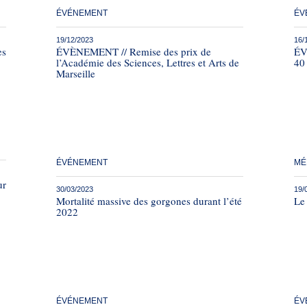
ÉVÉNEMENT
ÉV
19/12/2023
16/
es
ÉVÈNEMENT // Remise des prix de
ÉV
l’Académie des Sciences, Lettres et Arts de
40
Marseille
ÉVÉNEMENT
MÉ
ur
30/03/2023
19/
Mortalité massive des gorgones durant l’été
Le
2022
ÉVÉNEMENT
ÉV