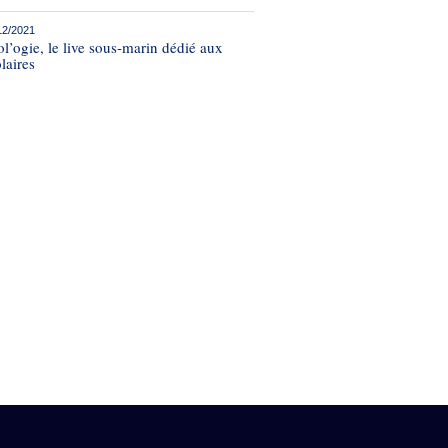
12/2021
l’ogie, le live sous-marin dédié aux
laires