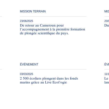
MISSION TERRAIN
MI
23/06/2025
23/
De retour au Cameroun pour
Du 
l’accompagnement à la première formation
de plongée scientifique du pays.
ÉVÉNEMENT
ÉV
03/03/2025
11/
2 500 écoliers plongent dans les fonds
Le
marins grâce au Live Ecol’ogie
lan